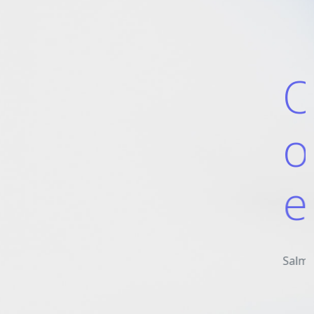
odos
ndoso