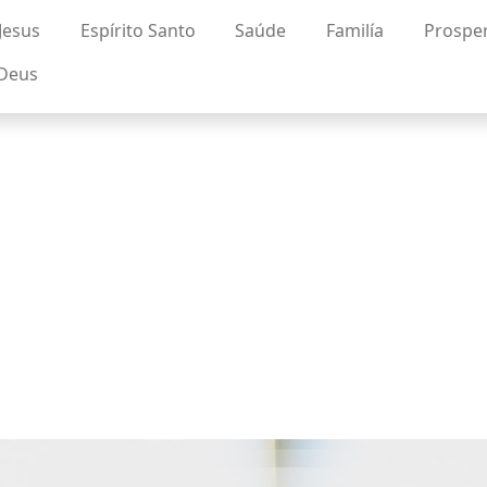
Jesus
Espírito Santo
Saúde
Familía
Prospe
 Deus