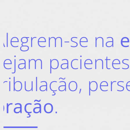
O
Senh
os seu
em tud
Salmos 145:17 NVI