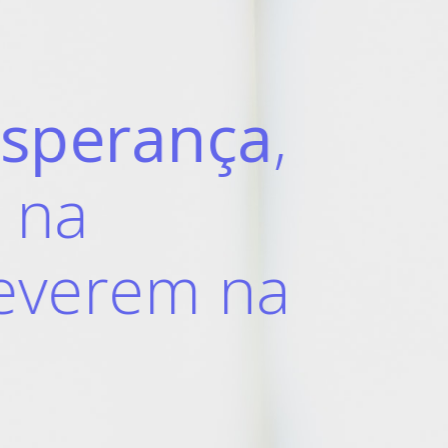
or
é
justo
em t
s caminhos e
bo
o o que faz.